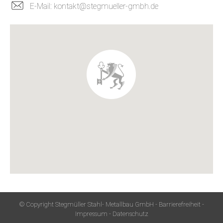
E-Mail: kontakt@stegmueller-gmbh.de
© Copyright Stegmüller Stahl- Metallbau GmbH -
Barrierefreiheit
-
Impressum
-
Datenschutz