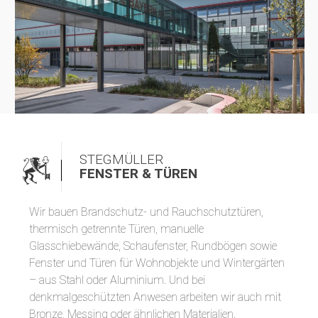
STEGMÜLLER
FENSTER & TÜREN
Wir bauen Brandschutz- und Rauchschutztüren,
thermisch getrennte Türen, manuelle
Glasschiebewände, Schaufenster, Rundbögen sowie
Fenster und Türen für Wohnobjekte und Wintergärten
– aus Stahl oder Aluminium. Und bei
denkmalgeschützten Anwesen arbeiten wir auch mit
Bronze, Messing oder ähnlichen Materialien.