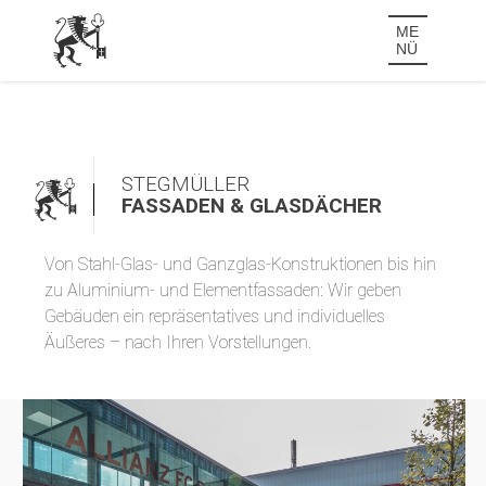
Skip
ME
to
NÜ
content
STEGMÜLLER
FASSADEN & GLASDÄCHER
Von Stahl-Glas- und Ganzglas-Konstruktionen bis hin
zu Aluminium- und Elementfassaden: Wir geben
Gebäuden ein repräsentatives und individuelles
Äußeres – nach Ihren Vorstellungen.