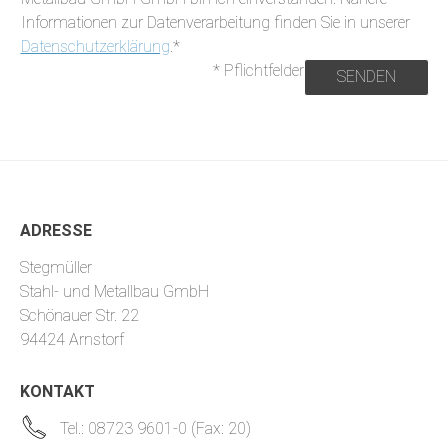
Informationen zur Datenverarbeitung finden Sie in unserer
Datenschutzerklärung
.*
* Pflichtfelder
ADRESSE
Stegmüller
Stahl- und Metallbau GmbH
Schönauer Str. 22
94424 Arnstorf
KONTAKT
Tel.: 08723 9601-0 (Fax: 20)