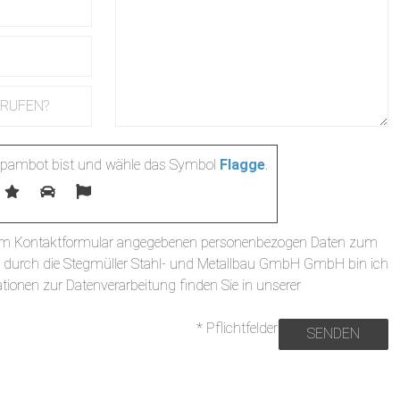
 Spambot bist und wähle das Symbol
Flagge
.
r im Kontaktformular angegebenen personenbezogen Daten zum
durch die Stegmüller Stahl- und Metallbau GmbH GmbH bin ich
tionen zur Datenverarbeitung finden Sie in unserer
* Pflichtfelder