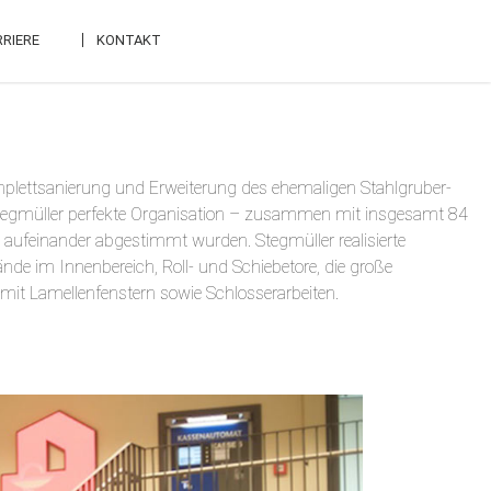
RIERE
KONTAKT
mplettsanierung und Erweiterung des ehemaligen Stahlgruber-
tegmüller perfekte Organisation – zusammen mit insgesamt 84
 aufeinander abgestimmt wurden. Stegmüller realisierte
de im Innenbereich, Roll- und Schiebetore, die große
mit Lamellenfenstern sowie Schlosserarbeiten.
ME
NÜ