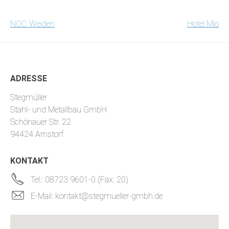
BEITRAGSNAVIGATION
NOC Weiden
Hotel Mio
ADRESSE
Stegmüller
Stahl- und Metallbau GmbH
Schönauer Str. 22
94424 Arnstorf
KONTAKT
Tel.: 08723 9601-0 (Fax: 20)
E-Mail: kontakt@stegmueller-gmbh.de