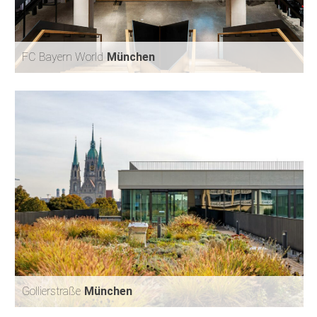
FC Bayern World
München
FC BAYERN WORLD
MÜNCHEN
Gollierstraße
München