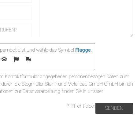
 Spambot bist und wähle das Symbol
Flagge
.
r im Kontaktformular angegebenen personenbezogen Daten zum
durch die Stegmüller Stahl- und Metallbau GmbH GmbH bin ich
tionen zur Datenverarbeitung finden Sie in unserer
* Pflichtfelder